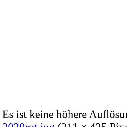
Es ist keine höhere Auflös
2020rot.jpg
‎
(211 × 425 Pix
Typ:
image/jpeg
)
Dateiversionen
Klicke auf einen Zeitpunkt,
Version vom
Vorschaubild
aktuell
11:44, 30. Aug. 2022
Du kannst diese Datei ni