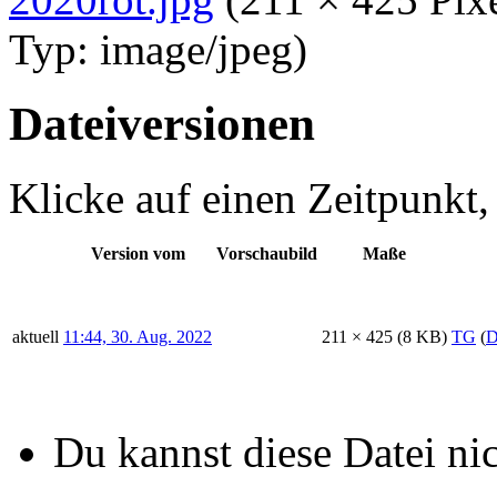
Dateiverwendung
Die folgende Seite verwende
Cola Gläser
Metadaten
Diese Datei enthält weitere
von der Digitalkamera ode
stammen. Durch nachträglic
können einige Details verän
Software
Greenshot