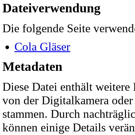
Abgerufen von „
https://ga
title=Datei:2020rot.jpg&o
Navigationsmenü
Meine Werkzeuge
Anmelden
Namensräume
Datei
Diskussion